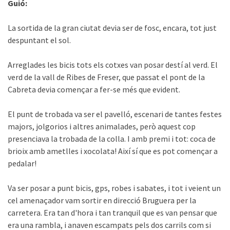
Guió:
La sortida de la gran ciutat devia ser de fosc, encara, tot just
despuntant el sol.
Arreglades les bicis tots els cotxes van posar destí al verd. El
verd de la vall de Ribes de Freser, que passat el pont de la
Cabreta devia començar a fer-se més que evident.
El punt de trobada va ser el pavelló, escenari de tantes festes
majors, jolgorios i altres animalades, però aquest cop
presenciava la trobada de la colla. I amb premi i tot: coca de
brioix amb ametlles i xocolata! Així sí que es pot començar a
pedalar!
Va ser posar a punt bicis, gps, robes i sabates, i tot i veient un
cel amenaçador vam sortir en direcció Bruguera per la
carretera. Era tan d'hora i tan tranquil que es van pensar que
era una rambla, i anaven escampats pels dos carrils com si