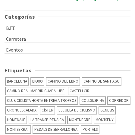
Categorías
B.T.T.
Carretera
Eventos
Etiquetas
BARCELONA
BI6000
CAMINO DEL EBRO
CAMINO DE SANTIAGO
CAMINO REAL MADRID GUADALUPE
CASTELLCIR
CLUB CICLISTA HORTA ENTREGA TROFEOS
COLLSUSPINA
CORREDOR
CRONOESCALADA
CÍSTER
ESCUELA DE CICLISMO
GENESIS
HOMENAJE
LA TRANSPIRENAICA
MONTNEGRE
MONTSENY
MONTSERRAT
PEDALS DE SERRALLONGA
PORTALS