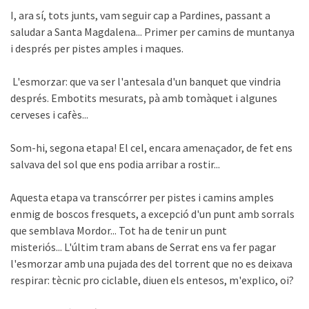
I, ara sí, tots junts, vam seguir cap a Pardines, passant a
saludar a Santa Magdalena... Primer per camins de muntanya
i després per pistes amples i maques.
L'esmorzar: que va ser l'antesala d'un banquet que vindria
després. Embotits mesurats, pà amb tomàquet i algunes
cerveses i cafès...
Som-hi, segona etapa! El cel, encara amenaçador, de fet ens
salvava del sol que ens podia arribar a rostir...
Aquesta etapa va transcórrer per pistes i camins amples
enmig de boscos fresquets, a excepció d'un punt amb sorrals
que semblava Mordor... Tot ha de tenir un punt
misteriós... L'últim tram abans de Serrat ens va fer pagar
l'esmorzar amb una pujada des del torrent que no es deixava
respirar: tècnic pro ciclable, diuen els entesos, m'explico, oi?