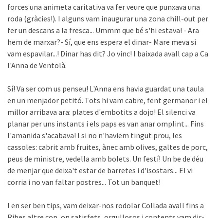
forces una animeta caritativa va fer veure que punxava una
roda (gràcies!). I alguns vam inaugurar una zona chill-out per
fer un descans a la fresca... Ummm que bé s'hi estava! - Ara
hem de marxar?- Sí, que ens espera el dinar- Mare meva si
vam espavilar...! Dinar has dit? Jo vinc! I baixada avall cap a Ca
l'Anna de Ventolà.
Sí! Va ser com us penseu! L'Anna ens havia guardat una taula
en un menjador petitó. Tots hi vam cabre, fent germanor i el
millor arribava ara: plates d'embotits a dojo! El silenci va
planar per uns instants i els paps es van anar omplint... Fins
l'amanida s'acabava! I si no n'haviem tingut prou, les
cassoles: cabrit amb fruites, ànec amb olives, galtes de porc,
peus de ministre, vedella amb bolets. Un festí! Un be de déu
de menjar que deixa't estar de barretes i d'isostars... El vi
corria i no van faltar postres... Tot un banquet!
I en ser ben tips, vam deixar-nos rodolar Collada avall fins a
Ribes altre cop, on satisfets, orgullosos i contents vam dir-