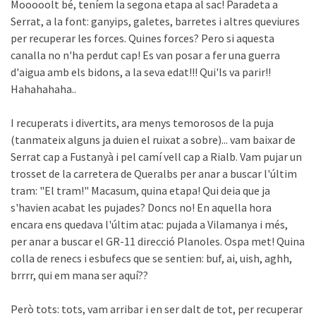
Mooooolt bé, teníem la segona etapa al sac! Paradeta a
Serrat, a la font: ganyips, galetes, barretes i altres queviures
per recuperar les forces. Quines forces? Pero si aquesta
canalla no n'ha perdut cap! Es van posar a fer una guerra
d'aigua amb els bidons, a la seva edat!!! Qui'ls va parir!!
Hahahahaha..
I recuperats i divertits, ara menys temorosos de la puja
(tanmateix alguns ja duien el ruixat a sobre)... vam baixar de
Serrat cap a Fustanyà i pel camí vell cap a Rialb. Vam pujar un
trosset de la carretera de Queralbs per anar a buscar l'últim
tram: "El tram!" Macasum, quina etapa! Qui deia que ja
s'havien acabat les pujades? Doncs no! En aquella hora
encara ens quedava l'últim atac: pujada a Vilamanya i més,
per anar a buscar el GR-11 direcció Planoles. Ospa met! Quina
colla de renecs i esbufecs que se sentien: buf, ai, uish, aghh,
brrrr, qui em mana ser aquí??
Però tots: tots, vam arribar i en ser dalt de tot, per recuperar