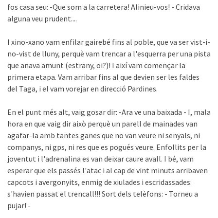
fos casa seu: -Que som a la carretera! Alinieu-vos! - Cridava
alguna veu prudent....
I xino-xano vam enfilar gairebé fins al poble, que va ser vist-i-
no-vist de lluny, perquè vam trencar a l'esquerra per una pista
que anava amunt (estrany, oi?)! I així vam començar la
primera etapa. Vam arribar fins al que devien ser les faldes
del Taga, i el vam vorejar en direcció Pardines.
En el punt més alt, vaig gosar dir: -Ara ve una baixada - I, mala
hora en que vaig dir això perquè un parell de mainades van
agafar-la amb tantes ganes que no van veure ni senyals, ni
companys, ni gps, ni res que es pogués veure. Enfollits per la
joventut i l'adrenalina es van deixar caure avall. I bé, vam
esperar que els passés l'atac i al cap de vint minuts arribaven
capcots i avergonyits, enmig de xiulades i escridassades:
s'havien passat el trencall!!! Sort dels telèfons: - Torneu a
pujar! -